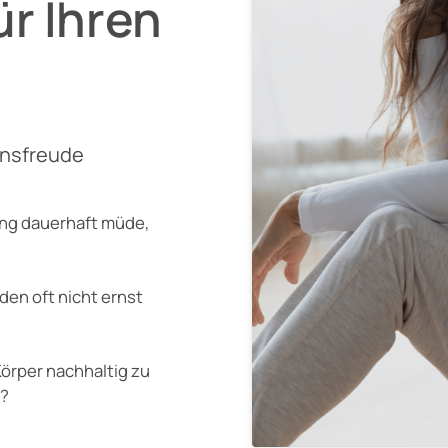
r Ihren 
ensfreude
ung dauerhaft müde,
den oft nicht ernst
Körper nachhaltig zu
n?