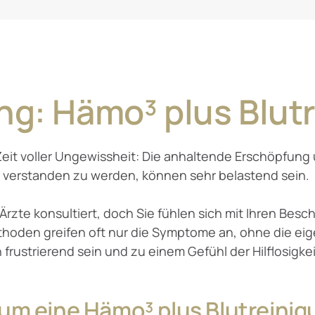
ng: 
Hämo³ 
plus 
Blut
 Zeit voller Ungewissheit: Die anhaltende Erschöpfung
verstanden zu werden, können sehr belastend sein. 

 Ärzte konsultiert, doch Sie fühlen sich mit Ihren Be
oden greifen oft nur die Symptome an, ohne die eig
 frustrierend sein und zu einem Gefühl der Hilflosigkei
um 
eine 
Hämo³ 
plus 
Blutreini