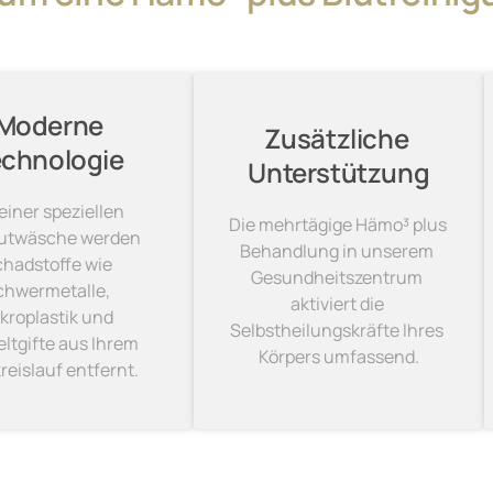
Moderne

Zusätzliche 
echnologie
Unterstützung
einer speziellen 
Die mehrtägige Hämo³ plus 
lutwäsche werden 
Behandlung in unserem 
hadstoffe wie 
Gesundheitszentrum 
chwermetalle, 
aktiviert die 
kroplastik und 
Selbstheilungskräfte Ihres 
tgifte aus Ihrem 
Körpers umfassend.
reislauf entfernt.