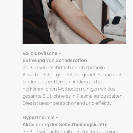
Vollblutwäsche –

Befreiung von Schadstoffen
Ihr Blut wird mehrfach durch spezielle 
Adsorber-Filter geleitet, die gezielt Schadstoffe 
binden und entfernen. Anders als bei 
herkömmlichen Methoden reinigen wir das 
gesamte Blut, ohne es in Plasma aufzuspalten. 
Dies ist besonders schonend und effektiv.

Hyperthermie –

Aktivierung der Selbstheilungskräfte
Ihr Blut wird außerhalb des Körpers auf eine 