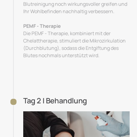
Blutreinigung noch wirkungsvoller greifen und 
Ihr Wohlbefinden nachhaltig verbessern.

PEMF - Therapie
Die PEMF - Therapie, kombiniert mit der 
Chelattherapie, stimuliert die Mikrozirkulation 
(Durchblutung), sodass die Entgiftung des 
Blutes nochmals unterstützt wird.
Tag 2 | Behandlung