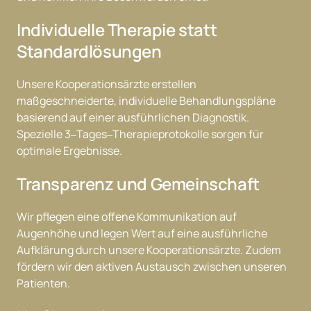
Individuelle Therapie statt 
Standardlösungen
Unsere 
Kooperationsärzte 
erstellen 
maßgeschneiderte, 
individuelle 
Behandlungspläne 
basierend 
auf 
einer 
ausführlichen 
Diagnostik. 
Spezielle 
3‒Tages‒Therapieprotokolle 
sorgen 
für 
optimale 
Ergebnisse.
Transparenz und Gemeinschaft
Wir 
pflegen 
eine 
offene 
Kommunikation 
auf 
Augenhöhe 
und 
legen 
Wert 
auf 
eine 
ausführliche 
Aufklärung 
durch 
unsere 
Kooperationsärzte. 
Zudem 
fördern 
wir 
den 
aktiven 
Austausch 
zwischen 
unseren 
Patienten.