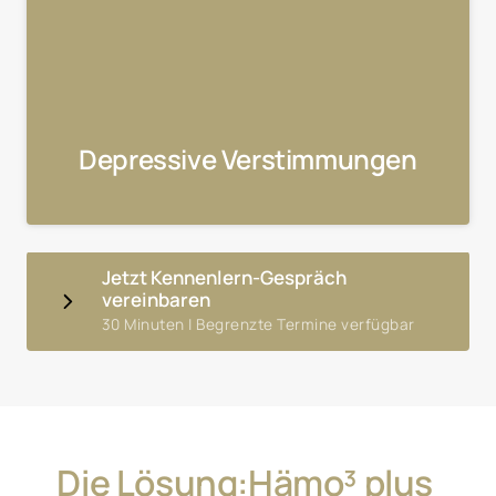
Depressive Verstimmungen
Jetzt Kennenlern-Gespräch
vereinbaren
30 Minuten | Begrenzte Termine verfügbar
Die 
Lösung:Hämo³ 
plus 