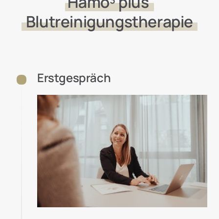
Hämo³ 
plus 
Blutreinigungstherapie
Erstgespräch